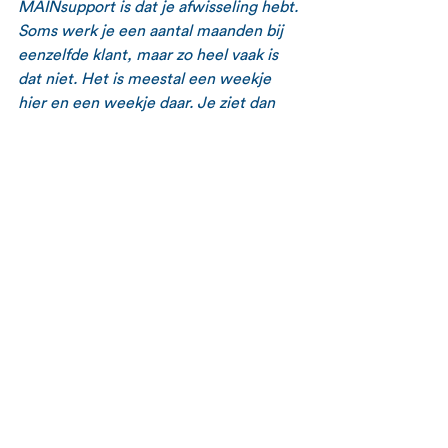
MAINsupport is dat je afwisseling hebt. 
Soms werk je een aantal maanden bij 
eenzelfde klant, maar zo heel vaak is 
dat niet. Het is meestal een weekje 
hier en een weekje daar. Je ziet dan 
veel verschillende bedrijven en je doet 
verschillende klussen. Dat is heel 
interessant, leerzaam en draagt bij aan 
je ontwikkeling. De ene keer sta je aan 
een draaibank, de andere keer moet je 
lassen. Die variatie spreekt mij erg aan.
Financieel is het ook aantrekkelijk om 
samen te werken met MAINsupport. Ik 
krijg een mooie vergoeding voor het 
werk dat ik voor hen doe en ze betalen 
mijn facturen altijd op tijd. Afspraak is 
afspraak. Daarnaast hoef ik zelf nooit 
op zoek naar nieuwe opdrachten en 