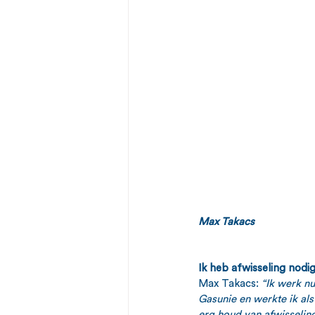
Max Takacs
Ik heb afwisseling nodig
Max Takacs: 
“Ik werk n
Gasunie en werkte ik als
erg houd van afwisseling