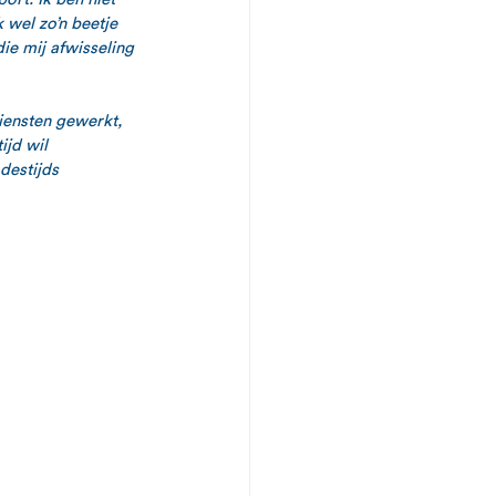
 wel zo’n beetje 
ie mij afwisseling 
iensten gewerkt, 
jd wil 
estijds 