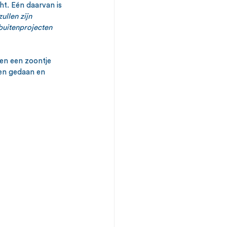
t. Eén daarvan is 
llen zijn 
buitenprojecten 
 en een zoontje 
en gedaan en 