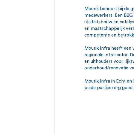
Mourik behoort bij de g
medewerkers. Een B2G en
utiliteitsbouw en cataly
en maatschappelijk ver
competente en betrokke
Mourik Infra heeft een v
regionale infrasector. 
en uithouders voor rij
onderhoud/renovatie va
Mourik Infra in Echt en
beide partijen erg goed.