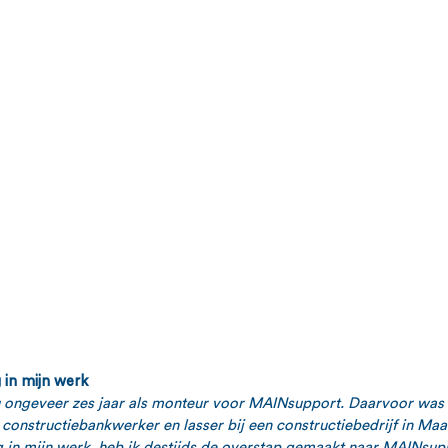
 in mijn werk
u ongeveer zes jaar als monteur voor MAINsupport. Daarvoor was ik
 constructiebankwerker en lasser bij een constructiebedrijf in Maa
 in mijn werk, heb ik destijds de overstap gemaakt naar MAINsuppo