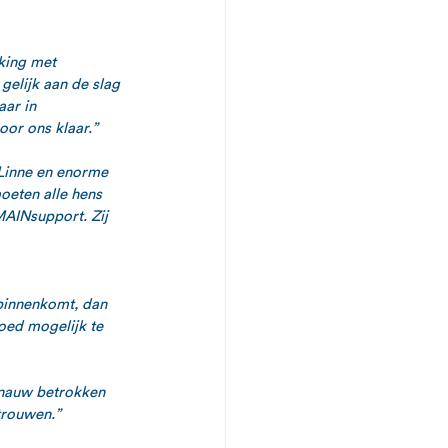
king met 
gelijk aan de slag 
ar in 
oor ons klaar.”
 Linne en enorme 
oeten alle hens 
MAINsupport. Zij 
 binnenkomt, dan 
oed mogelijk te 
 nauw betrokken 
trouwen.”