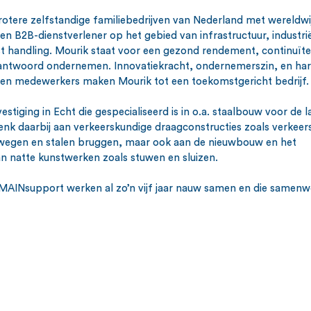
rotere zelfstandige familiebedrijven van Nederland met wereldwi
 B2B-dienstverlener op het gebied van infrastructuur, industrië
st handling. Mourik staat voor een gezond rendement, continuïtei
antwoord ondernemen. Innovatiekracht, ondernemerszin, en ha
n medewerkers maken Mourik tot een toekomstgericht bedrijf.
estiging in Echt die gespecialiseerd is in o.a. staalbouw voor de la
Denk daarbij aan verkeerskundige draagconstructies zoals verkeers
kswegen en stalen bruggen, maar ook aan de nieuwbouw en het 
n natte kunstwerken zoals stuwen en sluizen.
 MAINsupport werken al zo’n vijf jaar nauw samen en die samenw