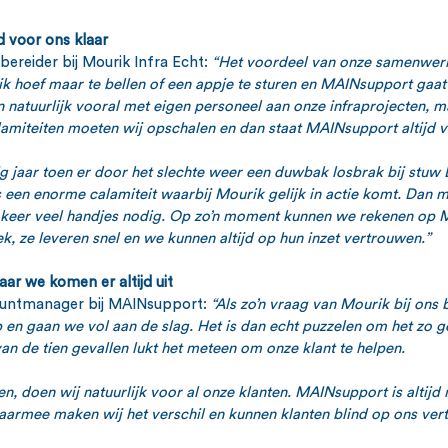
d voor ons klaar
reider bij Mourik Infra Echt: 
“Het voordeel van onze samenwer
k hoef maar te bellen of een appje te sturen en MAINsupport gaat 
natuurlijk vooral met eigen personeel aan onze infraprojecten, ma
amiteiten moeten wij opschalen en dan staat MAINsupport altijd v
g jaar toen er door het slechte weer een duwbak losbrak bij stuw
s een enorme calamiteit waarbij Mourik gelijk in actie komt. Dan m
én keer veel handjes nodig. Op zo’n moment kunnen we rekenen op 
ek, ze leveren snel en we kunnen altijd op hun inzet vertrouwen.”
aar we komen er altijd uit
untmanager bij MAINsupport: 
“Als zo’n vraag van Mourik bij ons
 en gaan we vol aan de slag. Het is dan echt puzzelen om het zo g
an de tien gevallen lukt het meteen om onze klant te helpen. 
, doen wij natuurlijk voor al onze klanten. MAINsupport is altijd
Daarmee maken wij het verschil en kunnen klanten blind op ons ver