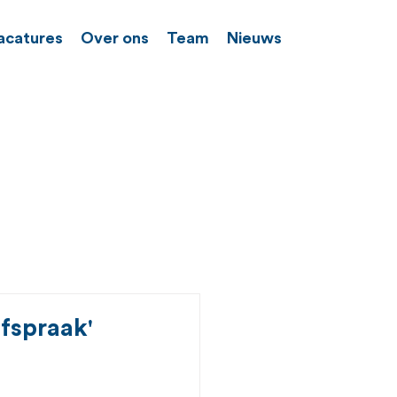
acatures
Over ons
Team
Nieuws
afspraak'