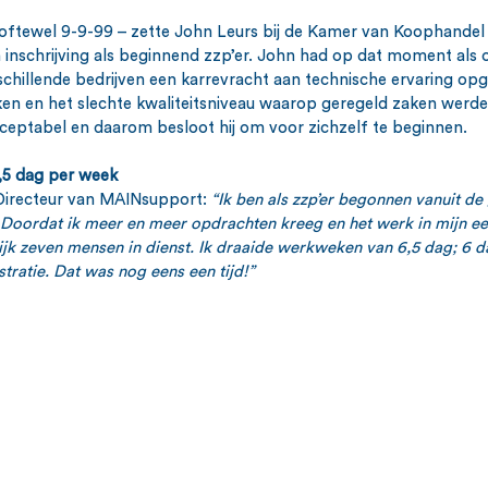
oftewel 9-9-99 – zette John Leurs bij de Kamer van Koophandel 
 inschrijving als beginnend zzp’er. John had op dat moment als 
schillende bedrijven een karrevracht aan technische ervaring op
en en het slechte kwaliteitsniveau waarop geregeld zaken werde
eptabel en daarom besloot hij om voor zichzelf te beginnen. 
6,5 dag per week
irecteur van MAINsupport: 
“Ik ben als zzp’er begonnen vanuit de 
. Doordat ik meer en meer opdrachten kreeg en het werk in mijn ee
ijk zeven mensen in dienst. Ik draaide werkweken van 6,5 dag; 6 da
tratie. Dat was nog eens een tijd!”