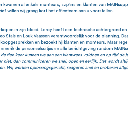
en kwamen al enkele monteurs, zzp’ers en klanten van MAINsupp
ef willen wij graag kort het officeteam aan u voorstellen. 
verkopen in zijn bloed. Leroy heeft een technische achtergrond en
o Stals en Louk Vaassen verantwoordelijk voor de planning. Daar
koopgesprekken en bezoekt hij klanten en monteurs. Maar regel
Emmerik de personeelsuitjes en alle berichtgeving rondom MAINs
de tien keer kunnen we aan een klantwens voldoen en op tijd de ju
er niet, dan communiceren we snel, open en eerlijk. Dat wordt altij
n. Wij werken oplossingsgericht, reageren snel en proberen altijd