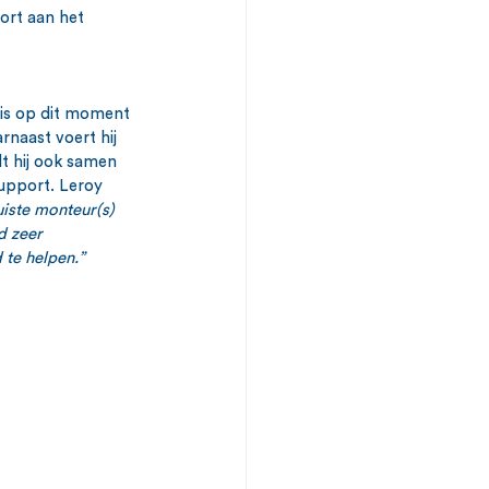
ort aan het 
 is op dit moment 
naast voert hij 
t hij ook samen 
upport. Leroy 
iste monteur(s) 
d zeer 
 te helpen.”