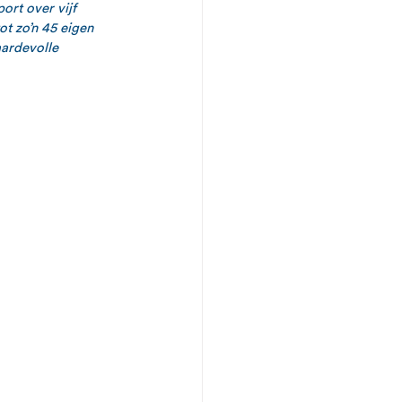
rt over vijf 
t zo’n 45 eigen 
aardevolle 