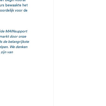
het begin vooral 
eurs bewaakte het 
oordelijk voor de 
ide MAINsupport 
markt door onze 
s de belangrijkste 
helpen. We denken 
zijn van 