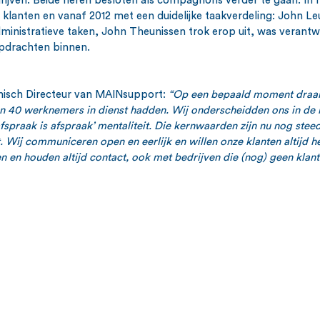
drijven. Beide heren besloten als compagnons verder te gaan. In 
j klanten en vanaf 2012 met een duidelijke taakverdeling: John L
administratieve taken, John Theunissen trok erop uit, was verantw
pdrachten binnen. 
isch Directeur van MAINsupport: 
“Op een bepaald moment draa
 40 werknemers in dienst hadden. Wij onderscheidden ons in de 
afspraak is afspraak’ mentaliteit. Die kernwaarden zijn nu nog steed
 Wij communiceren open en eerlijk en willen onze klanten altijd 
 en houden altijd contact, ook met bedrijven die (nog) geen klant 