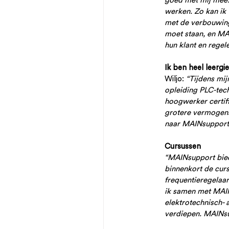
goed met mij mee.
werken. Zo kan ik 
met de verbouwing
moet staan, en MA
hun klant en regel
Ik ben heel leergie
Wiljo: 
“Tijdens mij
opleiding PLC-tech
hoogwerker certifi
grotere vermogens
naar MAINsupport
Cursussen
“MAINsupport biedt
binnenkort de cur
frequentieregelaar
ik samen met MAIN
elektrotechnisch- 
verdiepen. MAINsu