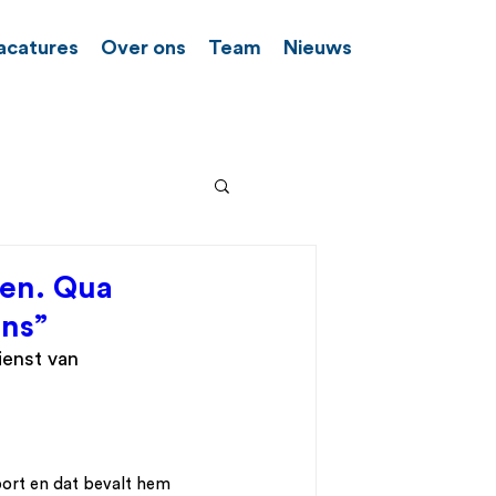
acatures
Over ons
Team
Nieuws
ien. Qua
ens”
ienst van 
port en dat bevalt hem 