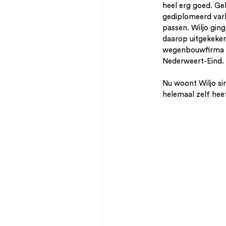
heel erg goed. Ge
gediplomeerd varke
passen. Wiljo gin
daarop uitgekeken e
wegenbouwfirma en
Nederweert-Eind. 
Nu woont Wiljo sin
helemaal zelf heef