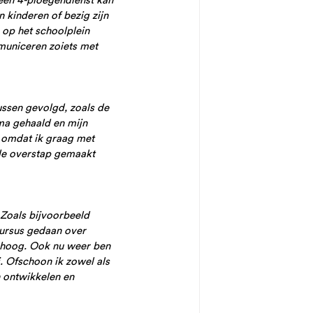
een 4-ploegendienst kan 
 kinderen of bezig zijn 
op het schoolplein 
municeren zoiets met 
ssen gevolgd, zoals de 
ma gehaald en mijn 
n omdat ik graag met 
de overstap gemaakt 
 Zoals bijvoorbeeld 
ursus gedaan over 
omhoog. Ook nu weer ben 
 Ofschoon ik zowel als 
n ontwikkelen en 