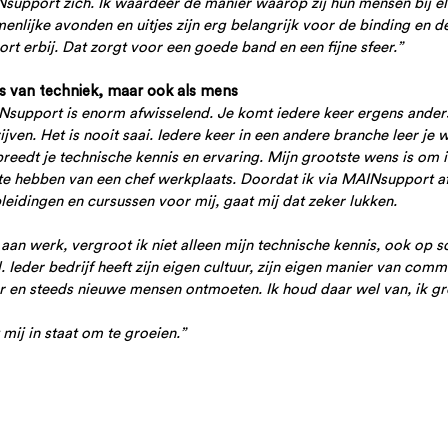
support zich. Ik waardeer de manier waarop zij hun mensen bij el
nlijke avonden en uitjes zijn erg belangrijk voor de binding en d
ort erbij. Dat zorgt voor een goede band en een fijne sfeer.”
s van techniek, maar ook als mens
support is enorm afwisselend. Je komt iedere keer ergens anders,
ijven. Het is nooit saai. Iedere keer in een andere branche leer je
reedt je technische kennis en ervaring. Mijn grootste wens is om 
 te hebben van een chef werkplaats. Doordat ik via MAINsupport a
pleidingen en cursussen voor mij, gaat mij dat zeker lukken.
 aan werk, vergroot ik niet alleen mijn technische kennis, ook op so
el. Ieder bedrijf heeft zijn eigen cultuur, zijn eigen manier van co
 en steeds nieuwe mensen ontmoeten. Ik houd daar wel van, ik gr
mij in staat om te groeien.”