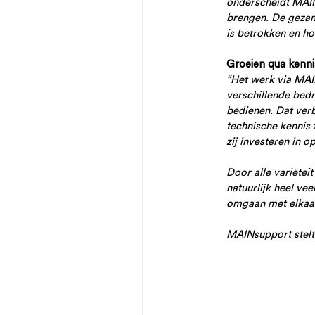
onderscheidt MAIN
brengen. De gezame
is betrokken en ho
Groeien qua kenni
“Het werk via MAIN
verschillende bedr
bedienen. Dat verb
technische kennis
zij investeren in o
Door alle variëteit
natuurlijk heel ve
omgaan met elkaar
MAINsupport stelt 